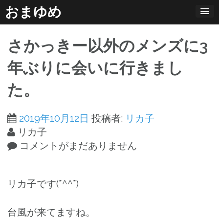
コ
おまゆめ
ン
テ
さかっきー以外のメンズに3
ン
ツ
年ぶりに会いに行きまし
へ
た。
ス
キ
ッ
2019年10月12日
投稿者:
リカ子
プ
リカ子
コメントがまだありません
リカ子です(*^^*)
台風が来てますね。