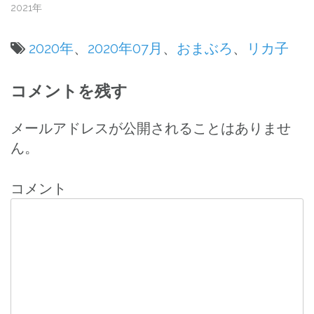
2021年
2020年
、
2020年07月
、
おまぶろ
、
リカ子
投
コメントを残す
稿
ナ
メールアドレスが公開されることはありませ
ん。
ビ
ゲ
コメント
ー
シ
ョ
ン