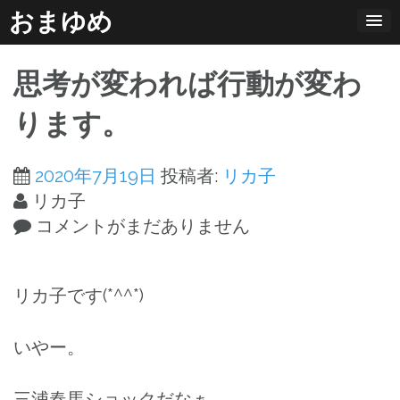
コ
おまゆめ
ン
テ
思考が変われば行動が変わ
ン
ツ
ります。
へ
ス
2020年7月19日
投稿者:
リカ子
キ
リカ子
ッ
コメントがまだありません
プ
リカ子です(*^^*)
いやー。
三浦春馬ショックだなぁ。