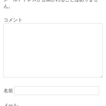
ナ
ん。
ビ
ゲ
コメント
ー
シ
ョ
ン
名前
メール