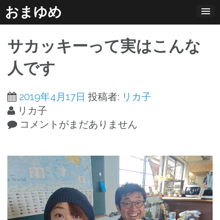
コ
おまゆめ
ン
テ
サカッキーって実はこんな
ン
ツ
人です
へ
ス
2019年4月17日
投稿者:
リカ子
キ
リカ子
ッ
コメントがまだありません
プ