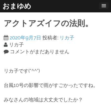
コ
おまゆめ
ン
テ
アクトアズイフの法則。
ン
ツ
2020年9月7日
投稿者:
リカ子
へ
リカ子
ス
コメントがまだありません
キ
ッ
プ
リカ子です(*^^*)
台風10号の影響で雨がすごかったですね。
みなさんの地域は大丈夫でしたか？