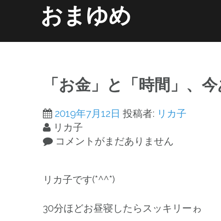
コ
おまゆめ
ン
テ
ン
ホーム
information
ツ
へ
「お金」と「時間」、今
ス
キ
2019年7月12日
投稿者:
リカ子
ッ
リカ子
プ
コメントがまだありません
リカ子です(*^^*)
30分ほどお昼寝したらスッキリーゎ