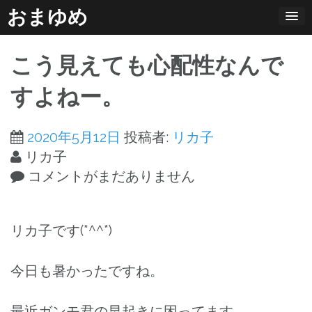
コ
おまゆめ
ン
テ
こう見えても心配性なんで
ン
ツ
すよねー。
へ
ス
2020年5月12日
投稿者:
リカ子
キ
リカ子
ッ
コメントがまだありません
プ
リカ子です(*^^*)
今日も暑かったですね。
最近ガンモ君の早起きに困ってます。