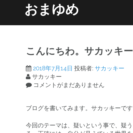
コ
おまゆめ
ン
テ
ン
ホーム
information
ツ
へ
こんにちわ。サカッキー
ス
キ
2018年7月14日
投稿者:
サカッキー
ッ
サカッキー
プ
コメントがまだありません
ブログを書いてみます。サカッキーです
今回のテーマは、疑いという事で、疑う