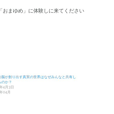
「おまゆめ」に体験しに来てください
の脳が創り出す真実の世界はなぜみんなと共有し
るのか？
0年4月3日
0年04月