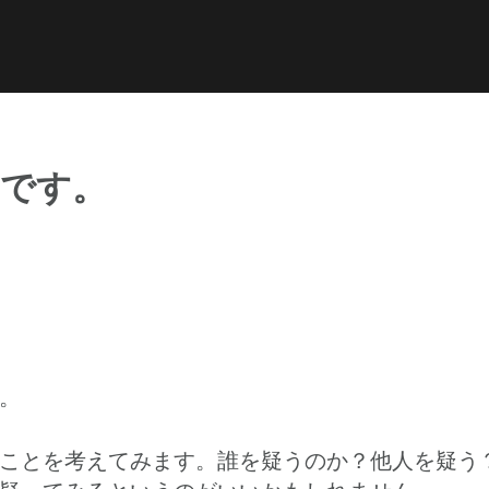
about おまゆめ
facebook
YouTube
プロフィール
です。
。
ことを考えてみます。誰を疑うのか？他人を疑う