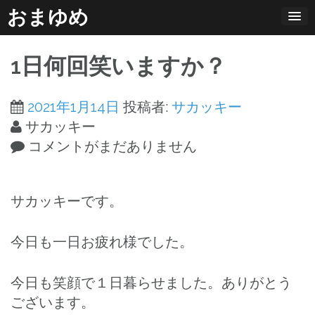
コ
おまゆめ
ン
テ
1日何回笑いますか？
ン
ツ
2021年1月14日
投稿者:
サカッキー
へ
サカッキー
ス
コメントがまだありません
キ
ッ
プ
サカッキーです。
今日も一日お疲れ様でした。
今日も笑顔で１日暮らせました。ありがとう
ございます。