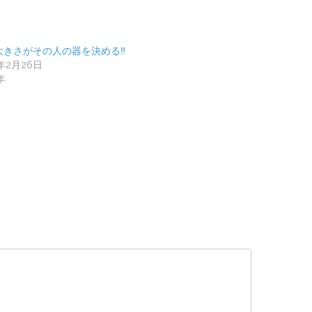
大きさがその人の器を決める‼️
1年2月26日
年