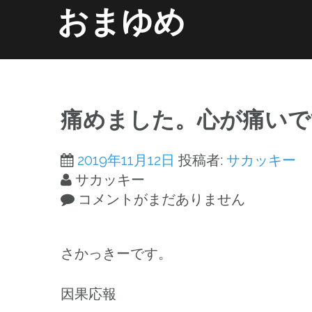
コ
おまゆめ
ン
テ
ン
ホーム
information
ツ
へ
痛めました。心が痛いで
ス
キ
2019年11月12日
投稿者:
サカッキー
ッ
サカッキー
プ
コメントがまだありません
さかっきーです。
因果応報