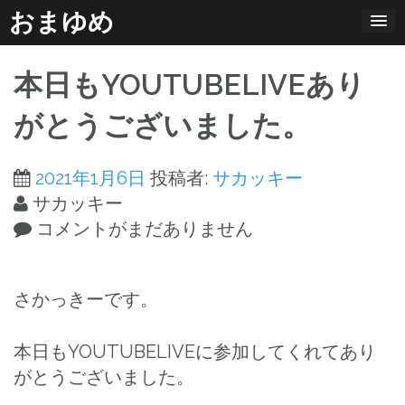
コ
おまゆめ
ン
テ
本日もYOUTUBELIVEあり
ン
ツ
がとうございました。
へ
ス
2021年1月6日
投稿者:
サカッキー
キ
サカッキー
ッ
コメントがまだありません
プ
さかっきーです。
本日もYOUTUBELIVEに参加してくれてあり
がとうございました。