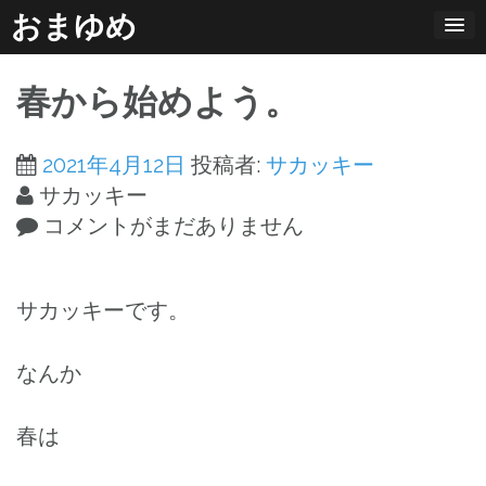
コ
おまゆめ
ン
テ
春から始めよう。
ン
ツ
2021年4月12日
投稿者:
サカッキー
へ
サカッキー
ス
コメントがまだありません
キ
ッ
プ
サカッキーです。
なんか
春は