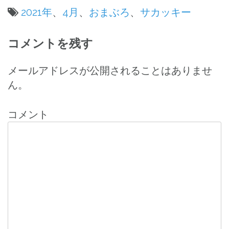
2021年
、
4月
、
おまぶろ
、
サカッキー
投
コメントを残す
稿
ナ
メールアドレスが公開されることはありませ
ん。
ビ
ゲ
コメント
ー
シ
ョ
ン