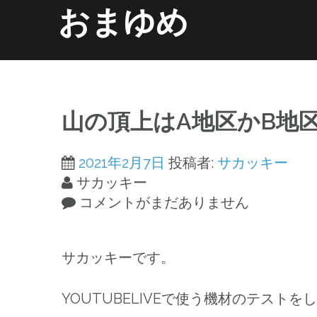
コ
おまゆめ
ン
テ
ン
ホーム
information
ツ
へ
山の頂上はA地区かB地
ス
キ
2021年2月7日
投稿者:
サカッキー
ッ
サカッキー
プ
コメントがまだありません
サカッキーです。
YOUTUBELIVEで使う機材のテストを