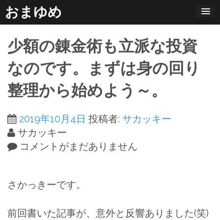
コ
おまゆめ
ン
テ
少額の錬金術も立派な投資
ン
ツ
なのです。まずは身の回り
へ
整理から始めよう～。
ス
キ
ッ
2019年10月4日
投稿者:
サカッキー
プ
サカッキー
コメントがまだありません
さかっきーです。
前回書いた記事が、意外と反響ありました(笑)