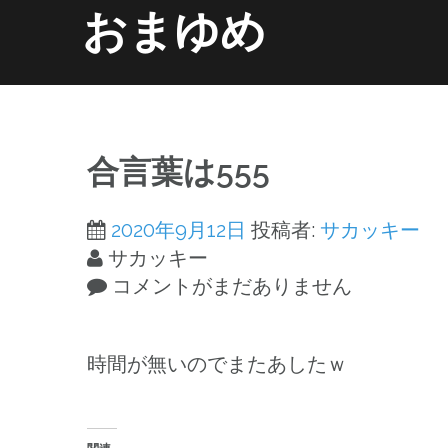
コ
おまゆめ
ン
テ
ン
ホーム
information
ツ
へ
合言葉は555
ス
キ
2020年9月12日
投稿者:
サカッキー
ッ
サカッキー
プ
コメントがまだありません
時間が無いのでまたあしたｗ