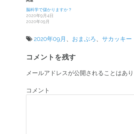
関連
脳科学で儲かりますか？
2020年9月4日
2020年09月
2020年09月
、
おまぶろ
、
サカッキー
投
コメントを残す
稿
ナ
メールアドレスが公開されることはあり
ビ
コメント
ゲ
ー
シ