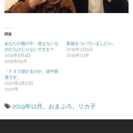
関連
あなたの脳の中、使えないも
私嘘をついていました(>_
のだらけじゃないですか？
2019年3月9日
2019年9月4日
2019年03月
2019年09月
「ＦＸで儲かるのか」途中経
過です。
2020年1月10日
2020年
2019年12月
、
おまぶろ
、
リカ子
投
稿