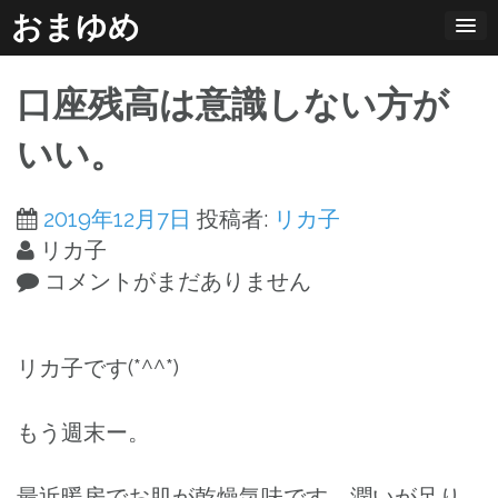
コ
おまゆめ
ン
テ
口座残高は意識しない方が
ン
ツ
いい。
へ
ス
2019年12月7日
投稿者:
リカ子
キ
リカ子
ッ
コメントがまだありません
プ
リカ子です(*^^*)
もう週末ー。
最近暖房でお肌が乾燥気味です。潤いが足り