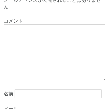
ナ
メールアドレスが公開されることはありませ
ん。
ビ
ゲ
コメント
ー
シ
ョ
ン
名前
メール