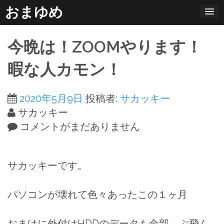
コ
おまゆめ
ン
テ
今晩は！ZOOMやります！
ン
ツ
暇な人カモン！
へ
ス
2020年5月9日
投稿者:
サカッキー
キ
サカッキー
ッ
コメントがまだありません
プ
サカッキーです。
パソコンが壊れて色々あったこの１ヶ月
おまけに外付けHDDのデータも全部、ぶ飛ん