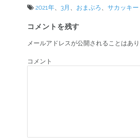
2021年
、
3月
、
おまぶろ
、
サカッキー
投
コメントを残す
稿
ナ
メールアドレスが公開されることはあり
ビ
コメント
ゲ
ー
シ
ョ
ン