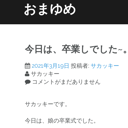
コ
おまゆめ
ン
テ
ン
ホーム
information
ツ
へ
今日は、卒業しでした~
ス
キ
2021年3月19日
投稿者:
サカッキー
ッ
サカッキー
プ
コメントがまだありません
サカッキーです。
今日は、娘の卒業式でした。