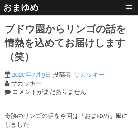
コ
おまゆめ
ン
テ
ブドウ園からリンゴの話を
ン
ツ
情熱を込めてお届けします
へ
（笑）
ス
キ
ッ
2020年7月9日
投稿者:
サカッキー
プ
サカッキー
コメントがまだありません
奇跡のリンゴの話を今回は「おまゆめ」風に
しました。