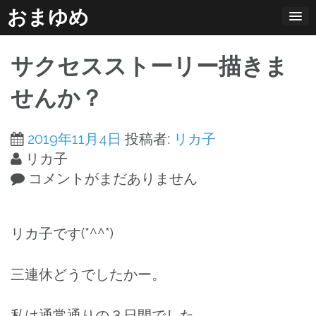
コ
おまゆめ
ン
テ
サクセスストーリー描きま
ン
ツ
せんか？
へ
ス
2019年11月4日
投稿者:
リカ子
キ
リカ子
ッ
コメントがまだありません
プ
リカ子です(*^^*)
三連休どうでしたかー。
私は通常通りの３日間でした。