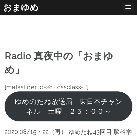
コ
おまゆめ
ン
テ
ン
ツ
へ
Radio 真夜中の「おまゆ
ス
キ
め」
ッ
プ
[metaslider id=283 cssclass=””]
ゆめのたね放送局 東日本チャン
ネル 土曜 ２５：００～
2020 08/15・22（再） ゆめたね43回目 脳科学