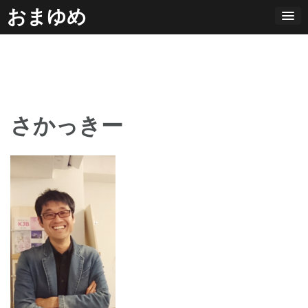
コ
おまゆめ
ン
テ
ン
ツ
へ
さかっきー
ス
キ
ッ
プ